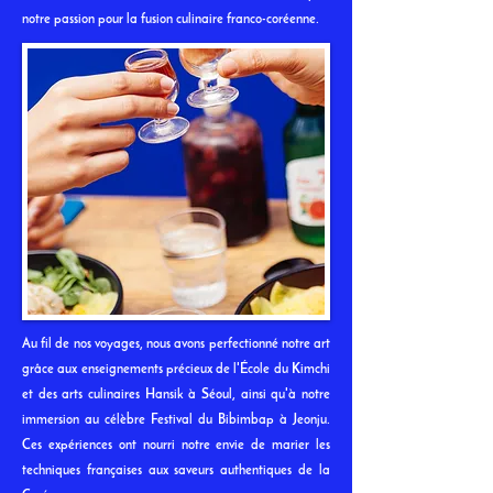
notre passion pour la fusion culinaire franco-coréenne.
Au fil de nos voyages, nous avons perfectionné notre art
grâce aux enseignements précieux de l'École du Kimchi
et des arts culinaires Hansik à Séoul, ainsi qu'à notre
immersion au célèbre Festival du Bibimbap à Jeonju.
Ces expériences ont nourri notre envie de marier les
techniques françaises aux saveurs authentiques de la