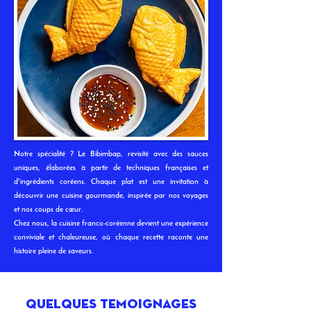
Notre spécialité ? Le Bibimbap, revisité avec des sauces
uniques, élaborées à partir de techniques françaises et
d'ingrédients coréens. Chaque plat est une invitation à
découvrir une cuisine gourmande, inspirée par nos voyages
et nos coups de cœur.
Chez nous, la cuisine franco-coréenne devient une expérience
conviviale et chaleureuse, où chaque recette raconte une
histoire pleine de saveurs.
quelques temoignages